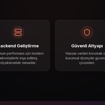
n
 İşletmeler
 İçin
 Uzman
 Hi
ackend Geliştirme
Güvenli Altyapı
mum performans için modern
Hassas verileri korumak i
teknolojilerle inşa edilmiş
kurumsal düzeyde güvenl
ölçeklenebilir mimariler.
çözümleri.