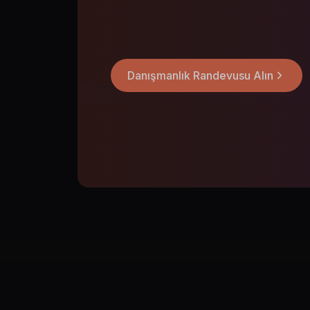
Ağ izleme ve yönetimi
Operasyonel verimlilik danışmanlığ
Danışmanlık Randevusu Alın