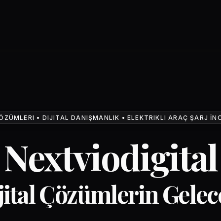
ÖZÜMLERI • DIJITAL DANIŞMANLIK • ELEKTRIKLI ARAÇ ŞARJ 
Nextviodigital
jital
 Çözümlerin
 Gelec