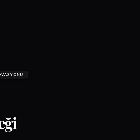
İNOVASYONU
eği