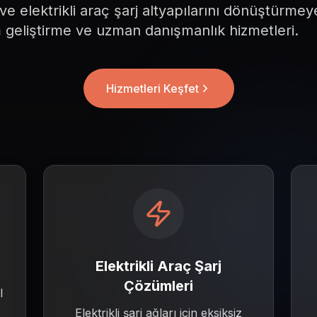
 ve
 elektrikli
 araç
 şarj
 altyapılarını
 dönüştürmey
m
 geliştirme
 ve
 uzman
 danışmanlık
 hizmetleri.
Hizmetleri Keşfet
Elektrikli Araç Şarj
Çözümleri
l
Elektrikli şarj ağları için eksiksiz