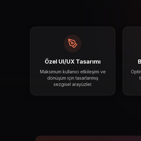
Moder
Özel UI/UX Tasarımı
B
Maksimum kullanıcı etkileşimi ve
Opti
dönüşüm için tasarlanmış
sezgisel arayüzler.