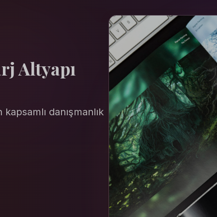
arj
 Altyapı
n
 kapsamlı
 danışmanlık