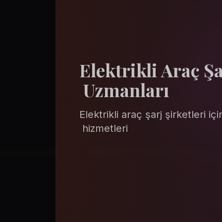
Elektrikli
 Araç
 Ş
 Uzmanları
Elektrikli
 araç
 şarj
 şirketleri
 içi
 hizmetleri
Stratejik planlama ve pazar analizi
Yazılım altyapısı implementasyonu
Ödeme entegrasyon sistemleri
Kullanıcı deneyimi optimizasyonu